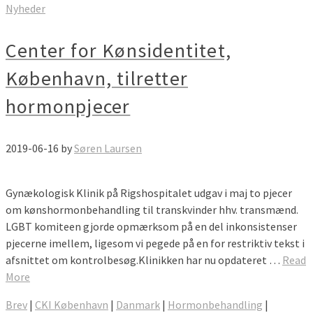
Nyheder
Center for Kønsidentitet,
København, tilretter
hormonpjecer
2019-06-16
by
Søren Laursen
Gynækologisk Klinik på Rigshospitalet udgav i maj to pjecer
om kønshormonbehandling til transkvinder hhv. transmænd.
LGBT komiteen gjorde opmærksom på en del inkonsistenser
pjecerne imellem, ligesom vi pegede på en for restriktiv tekst i
afsnittet om kontrolbesøg.Klinikken har nu opdateret …
Read
More
Brev
|
CKI København
|
Danmark
|
Hormonbehandling
|