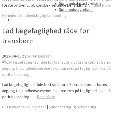
Sundhedsdatastyrelsen
første ønsker vi, at kønsbekræftende behandling …
Read More
Sundhedsstyrelsen
Nyheder
|
Sundhedsfaglig behandling
Lad lægefaglighed råde for
transbørn
2023-04-05
by
Søren Laursen
Lad lægefaglighed råde for transbørn. Et transkønnet barns
adgang til sundhedsvæsenet skal baseres på faglighed, ikke på
politisk ideologi. …
Read More
CKI København
|
Nyheder
|
Sundhedsfaglig behandling