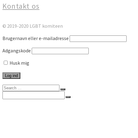
Kontakt os
© 2019-2020 LGBT komiteen
Brugernavn eller e-mailadresse
Adgangskode
Husk mig
Search
for:
Search
for:
Forside
Kommunikation
Artikel
Arrangement
Brev
Høringssvar