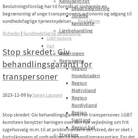
Kønsidentitet
Beslutningsforslag har til formål at lovhjemle en
Depatologisering
begrænsning af unge transpersoners autonomi og adgang til
Juridisk
sundhedsfaglige tjenesteydelser.…
Read More
kønsskifte
Ligebehandling
Nyheder
|
Sundhedsfaglig behandling
LGBT-historie
Part
Stop skredet: Giv
Regeringen
Regionerne
behandlingsgaranti for
Region
transpersoner
Hovedstaden
Region
Midtjylland
2023-12-09
by
Søren Laursen
Region
Nordjylland
Region
Stop skredet: Giv behandlingsgaranti for transpersoner. LGBT
Sjælland
komiteen benytter høringen over den nye vejledning om frit
Region Syd
sygehusvalg m.m. til at problematisere det skred, der er sket i
Styrelser
fortolkningen af undtagelser til behandlingsgarantien. For det