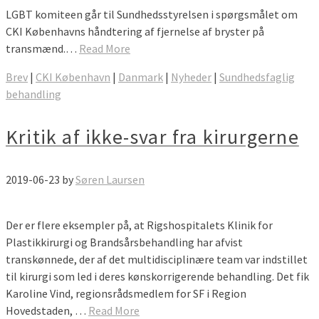
LGBT komiteen går til Sundhedsstyrelsen i spørgsmålet om
CKI Københavns håndtering af fjernelse af bryster på
transmænd.…
Read More
Brev
|
CKI København
|
Danmark
|
Nyheder
|
Sundhedsfaglig
behandling
Kritik af ikke-svar fra kirurgerne
2019-06-23
by
Søren Laursen
Der er flere eksempler på, at Rigshospitalets Klinik for
Plastikkirurgi og Brandsårsbehandling har afvist
transkønnede, der af det multidisciplinære team var indstillet
til kirurgi som led i deres kønskorrigerende behandling. Det fik
Karoline Vind, regionsrådsmedlem for SF i Region
Hovedstaden, …
Read More