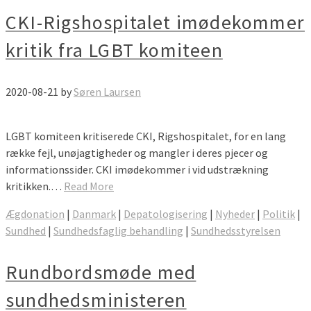
CKI-Rigshospitalet imødekommer
kritik fra LGBT komiteen
2020-08-21
by
Søren Laursen
LGBT komiteen kritiserede CKI, Rigshospitalet, for en lang
række fejl, unøjagtigheder og mangler i deres pjecer og
informationssider. CKI imødekommer i vid udstrækning
kritikken.…
Read More
Ægdonation
|
Danmark
|
Depatologisering
|
Nyheder
|
Politik
|
Sundhed
|
Sundhedsfaglig behandling
|
Sundhedsstyrelsen
Rundbordsmøde med
sundhedsministeren