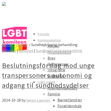
LGBT komiteen
Forside
Kommunikation
Home
»
Forside
»
Sundhedsfaglig behandling
Artikel
LGBT komiteen
Nyheder
|
Sundhed
|
Sundhedsfaglig behandling
Arrangement
Brev
Beslutningsforslag mod unge
Høringssvar
Infografik
transpersoners autonomi og
Udgivelse
LGBT-politik
adgang til sundhedsydelser
Arbejdsmarkedet
Familie
Børnefamilier
2024-10-28
by
Søren Laursen
Forælderskab