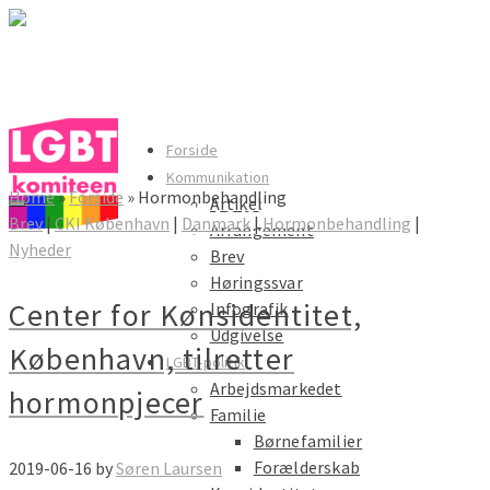
LGBT komiteen
Forside
Kommunikation
Home
»
Forside
»
Hormonbehandling
Artikel
LGBT komiteen
Brev
|
CKI København
|
Danmark
|
Hormonbehandling
|
Arrangement
Nyheder
Brev
Høringssvar
Center for Kønsidentitet,
Infografik
Udgivelse
København, tilretter
LGBT-politik
Arbejdsmarkedet
hormonpjecer
Familie
Børnefamilier
Forælderskab
2019-06-16
by
Søren Laursen