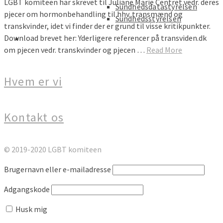
LGBT komiteen har skrevet til Juliane Marie Centret vedr. deres
Sundhedsdatastyrelsen
pjecer om hormonbehandling til hhv. transmænd og
Sundhedsstyrelsen
transkvinder, idet vi finder der er grund til visse kritikpunkter.
Download brevet her: Yderligere referencer på transviden.dk
om pjecen vedr. transkvinder og pjecen …
Read More
Hvem er vi
Kontakt os
© 2019-2020 LGBT komiteen
Brugernavn eller e-mailadresse
Adgangskode
Husk mig