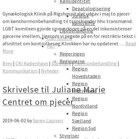
Kønsidentitet
Depatologisering
Gynækologisk Klinik på Rigshospitalet udgav i maj to pjecer
Juridisk
om kønshormonbehandling til transkvinder hhv. transmænd.
kønsskifte
LGBT komiteen gjorde opmærksom på en del inkonsistenser
Ligebehandling
pjecerne imellem, ligesom vi pegede på en for restriktiv tekst i
LGBT-historie
afsnittet om kontrolbesøg.Klinikken har nu opdateret …
Read
Part
More
Regeringen
Regionerne
Brev
|
CKI København
|
Danmark
|
Hormonbehandling
|
Region
Kommunikation
|
Nyheder
Hovedstaden
Region
Skrivelse til Juliane Marie
Midtjylland
Region
Centret om pjecer
Nordjylland
Region
2019-06-02
by
Søren Laursen
Sjælland
Region Syd
Styrelser