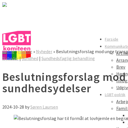
LGBT komiteen
Forside
Kommunikati
Home
»
Forside
»
Nyheder
»
Beslutningsforslag mod unge transp
Artik
LGBT komiteen
Nyheder
|
Sundhed
|
Sundhedsfaglig behandling
Arra
Brev
Beslutningsforslag mod
Hørin
Infog
sundhedsydelser
Udgiv
LGBT-politik
Arbej
2024-10-28
by
Søren Laursen
Famil