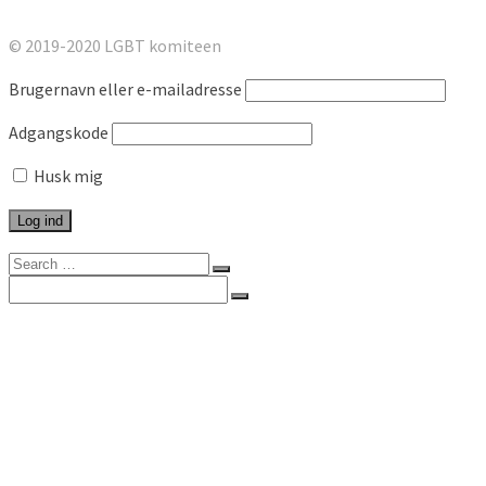
© 2019-2020 LGBT komiteen
Brugernavn eller e-mailadresse
Adgangskode
Husk mig
Search
for:
Search
for:
Forside
Kommunikation
Artikel
Arrangement
Brev
Høringssvar
Infografik
Udgivelse