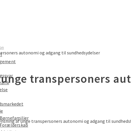
on
ersoners autonomi og adgang til sundhedsydelser
el
ngement
 unge transpersoners aut
gssvar
rafik
else
dsmarkedet
ie
Børnefamilier
Forælderskab