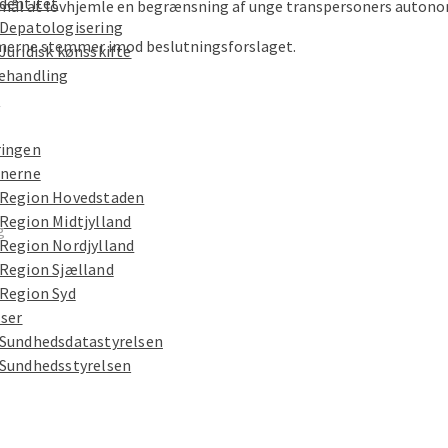
dentitet
rmål at lovhjemle en begrænsning af unge transpersoners autonom
Depatologisering
mmerne stemmer imod beslutningsforslaget.
Juridisk kønsskifte
ehandling
e
ingen
nerne
Region Hovedstaden
Region Midtjylland
g
Region Nordjylland
Region Sjælland
Region Syd
lser
Sundhedsdatastyrelsen
Sundhedsstyrelsen