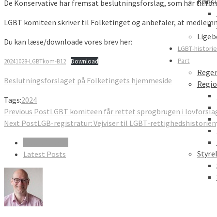
Kønsi
De Konservative har fremsat beslutningsforslag, som har til fo
LGBT komiteen skriver til Folketinget og anbefaler, at medle
Ligeb
Du kan læse/downloade vores brev her:
LGBT-histori
Part
20241028-LGBTkom-B12
Download
Reger
Beslutningsforslaget på
Folketingets
hjemmeside
Regio
Tags:
2024
Previous Post
LGBT komiteen får rettet sprogbrugen i lovforsla
Next Post
LGB-registratur: Vejviser til LGBT-rettighedshistorien
About Author
Styre
Latest Posts