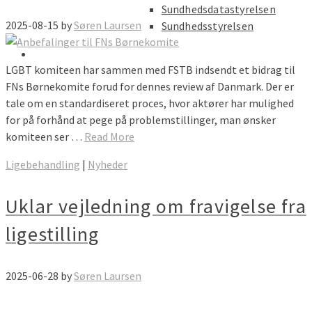
Sundhedsdatastyrelsen
2025-08-15
by
Søren Laursen
Sundhedsstyrelsen
LGBT komiteen har sammen med FSTB indsendt et bidrag til
FNs Børnekomite forud for dennes review af Danmark. Der er
tale om en standardiseret proces, hvor aktører har mulighed
for på forhånd at pege på problemstillinger, man ønsker
komiteen ser …
Read More
Ligebehandling
|
Nyheder
Uklar vejledning om fravigelse fra
ligestilling
2025-06-28
by
Søren Laursen