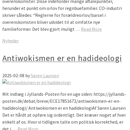
overenskomster. Disse indeholder mange aftalepunkter,
herunder et punkt om orlov for regnbuefamilier. CO-industri
skriver således: “Reglerne for forældreorlov/barsel i
overenskomsten bliver udvidet til at omfatte nye
familieformer. Det blev gjort muligt …
Read More
Nyheder
Antiwokismen er en hadideologi
2025-02-08
by
Søren Laursen
Mit indlæg i Jyllands-Posten for en uge siden: https://jyllands-
posten.dk/debat/breve/ECE17851672/antiwokismen-er-en-
hadideologi/ Antiwokismen er en hadideologiAf Søren Laursen
Det er hårdt at opføre sig ordentligt. Det kræver noget af hver
enkelt af os. Hvor vi tidligere talte om politisk korrekthed, er
det i …
Read More