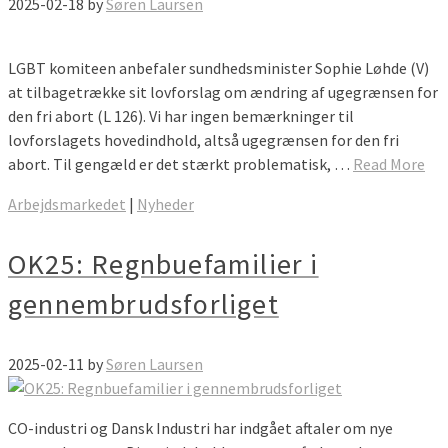
2025-02-18
by
Søren Laursen
LGBT komiteen anbefaler sundhedsminister Sophie Løhde (V)
at tilbagetrække sit lovforslag om ændring af ugegrænsen for
den fri abort (L 126). Vi har ingen bemærkninger til
lovforslagets hovedindhold, altså ugegrænsen for den fri
abort. Til gengæld er det stærkt problematisk, …
Read More
Arbejdsmarkedet
|
Nyheder
OK25: Regnbuefamilier i
gennembrudsforliget
2025-02-11
by
Søren Laursen
CO-industri og Dansk Industri har indgået aftaler om nye