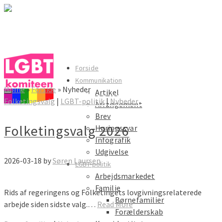
LGBT komiteen
Forside
Kommunikation
Home
»
Forside
»
Nyheder
Artikel
LGBT komiteen
Folketingsvalg
|
LGBT-politik
|
Nyheder
Arrangement
Brev
Folketingsvalg 2026
Høringssvar
Infografik
Udgivelse
2026-03-18
by
Søren Laursen
LGBT-politik
Arbejdsmarkedet
Familie
Rids af regeringens og Folketingets lovgivningsrelaterede
Børnefamilier
arbejde siden sidste valg.…
Read More
Forælderskab