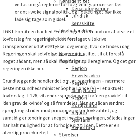
Kønsidentitet
Depatologisering
Juridisk
kønsskifte
Ligebehandling
LGBT komiteen har bedt Folketingets formand om at afvise et
LGBT-historie
lovforslag fra regeringen, idet forslaget vil skrive
Part
transpersoner ud af et stykke lovgivning, hvor de findes i dag.
Regeringen
Regeringen skal selvfølgelig være frit stillet til at foreslå
Regionerne
noget sådant, men så skal man følge spillereglerne. Og det gør
Region
regeringen ikke her.
Hovedstaden
Grundlæggende handler det om, at regeringen – nærmere
Region
bestemt sundhedsminister Sophie Løhde (V) – i et aktuelt
Midtjylland
lovforslag, L 126, vil ændre sprogbrugen fra ‘den gravide’ til
Region
‘den gravide kvinde’ og så fremdeles. Men en sådan ændret
Nordjylland
sprogbrug strider mod principperne for lovkvalitet, og
Region
samtidig er ændringen sneget ind efter høringen, således ingen
Sjælland
har haft mulighed for at forholde sig til den. Dette er en
Region Syd
alvorlig procedurefejl.
Styrelser