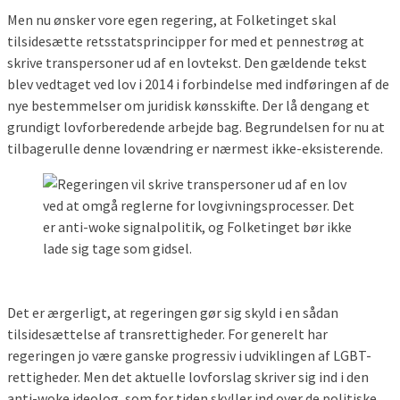
Men nu ønsker vore egen regering, at Folketinget skal
tilsidesætte retsstatsprincipper for med et pennestrøg at
skrive transpersoner ud af en lovtekst. Den gældende tekst
blev vedtaget ved lov i 2014 i forbindelse med indføringen af de
nye bestemmelser om juridisk kønsskifte. Der lå dengang et
grundigt lovforberedende arbejde bag. Begrundelsen for nu at
tilbagerulle denne lovændring er nærmest ikke-eksisterende.
Det er ærgerligt, at regeringen gør sig skyld i en sådan
tilsidesættelse af transrettigheder. For generelt har
regeringen jo være ganske progressiv i udviklingen af LGBT-
rettigheder. Men det aktuelle lovforslag skriver sig ind i den
anti-woke ideolog, som for tiden skyller ind over de politiske