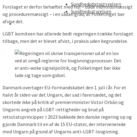
Sundhedsdatastyrelsen
Forslaget er derfor behæftet med fejl – både indholdsmæssigt
Sundhedsstyrelsen
og proceduremæssigt – i en sådan grad, at Folketinget bør
afvise det.
LGBT komiteen har allerede bedt regeringen trække forslaget
tilbage, men det er blevet afvist, i praksis uden begrundelse.
Danmark overtager EU-formandskabet den 1. juli i år. For et
halvt år siden var det Ungarn, der sad i førersædet, og det
skortede ikke på kritik af premierminister Victor Orbán og
Ungarns angreb på LGBT-rettigheder og brud på
retsstatsprincipper. I 2023 bakkede den danske regering op og
gjorde Danmark til en af de 15 EU-stater, der intervenerede
mod Ungarn på grund af Ungarns anti-LGBT-lovgivning.