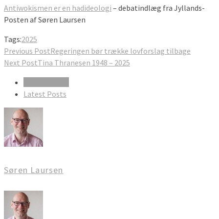
Antiwokismen er en hadideologi
– debatindlæg fra Jyllands-
Posten af Søren Laursen
Tags:
2025
Previous Post
Regeringen bør trække lovforslag tilbage
Next Post
Tina Thranesen 1948 – 2025
About Author
Latest Posts
Søren Laursen