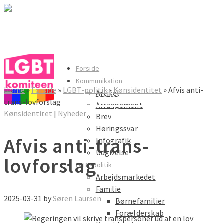
LGBT komiteen
Forside
Kommunikation
Home
»
Forside
»
LGBT-politik
»
Kønsidentitet
»
Afvis anti-
Artikel
LGBT komiteen
trans-lovforslag
Arrangement
Kønsidentitet
|
Nyheder
Brev
Høringssvar
Afvis anti-trans-
Infografik
Udgivelse
lovforslag
LGBT-politik
Arbejdsmarkedet
Familie
2025-03-31
by
Søren Laursen
Børnefamilier
Forælderskab