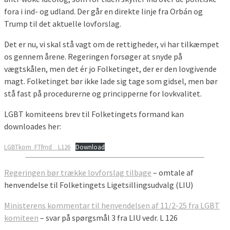
fora i ind- og udland. Der går en direkte linje fra Orbán og
Trump til det aktuelle lovforslag.
Det er nu, vi skal stå vagt om de rettigheder, vi har tilkæmpet
os gennem årene. Regeringen forsøger at snyde på
vægtskålen, men det ér jo Folketinget, der er den lovgivende
magt. Folketinget bør ikke lade sig tage som gidsel, men bør
stå fast på procedurerne og principperne for lovkvalitet.
LGBT komiteens brev til Folketingets formand kan
downloades her:
LGBTkom_FTfmd__L126
Download
Regeringen bør trække lovforslag tilbage
– omtale af
henvendelse til Folketingets Ligetsillingsudvalg (LIU)
Ministerens kommentar til henvendelsen af 11/2-25 fra LGBT
komiteen
– svar på spørgsmål 3 fra LIU vedr. L 126