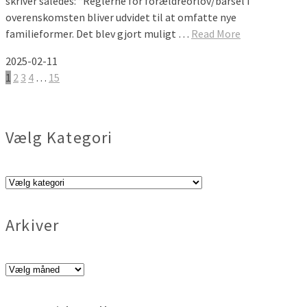
skriver således: “Reglerne for forældreorlov/barsel i
overenskomsten bliver udvidet til at omfatte nye
familieformer. Det blev gjort muligt …
Read More
2025-02-11
1
2
3
4
…
15
Vælg Kategori
Vælg
Kategori
Arkiver
Arkiver