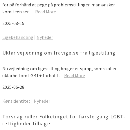
for på forhånd at pege på problemstillinger, man ønsker
komiteen ser …
Read More
2025-08-15
Ligebehandling
|
Nyheder
Uklar vejledning om fravigelse fra ligestilling
Nu vejledning om ligestilling bruger et sprog, som skaber
uklarhed om LGBT+ forhold.…
Read More
2025-06-28
Kønsidentitet
|
Nyheder
Torsdag ruller Folketinget for første gang LGBT-
rettigheder tilbage