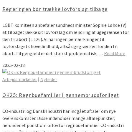
Regeringen bør trække lovforslag tilbage
LGBT komiteen anbefaler sundhedsminister Sophie Løhde (V)
at tilbagetrække sit lovforslag om ændring af ugegrænsen for
den fri abort (L 126). Vi har ingen bemærkninger til
lovforslagets hovedindhold, altså ugegrænsen for den fri
abort. Til gengæld er det stærkt problematisk, …
Read More
2025-02-18
Arbejdsmarkedet
|
Nyheder
OK25: Regnbuefamilier i gennembrudsforliget
CO-industri og Dansk Industri har indgået aftaler om nye
overenskomster. Disse indeholder mange aftalepunkter,
herunder et punkt om orlov for regnbuefamilier. CO-industri