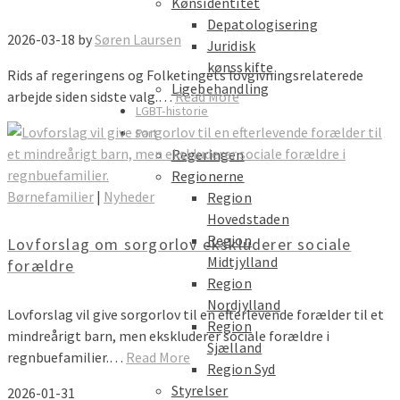
Kønsidentitet
Depatologisering
2026-03-18
by
Søren Laursen
Juridisk
kønsskifte
Rids af regeringens og Folketingets lovgivningsrelaterede
Ligebehandling
arbejde siden sidste valg.…
Read More
LGBT-historie
Part
Regeringen
Regionerne
Børnefamilier
|
Nyheder
Region
Hovedstaden
Region
Lovforslag om sorgorlov ekskluderer sociale
Midtjylland
forældre
Region
Nordjylland
Lovforslag vil give sorgorlov til en efterlevende forælder til et
Region
mindreårigt barn, men ekskluderer sociale forældre i
Sjælland
regnbuefamilier.…
Read More
Region Syd
Styrelser
2026-01-31