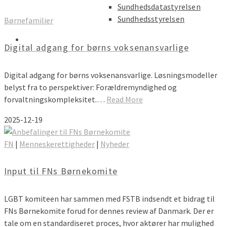
Sundhedsdatastyrelsen
Sundhedsstyrelsen
Børnefamilier
Digital adgang for børns voksenansvarlige
Digital adgang for børns voksenansvarlige. Løsningsmodeller
belyst fra to perspektiver: Forældremyndighed og
forvaltningskompleksitet.…
Read More
2025-12-19
FN
|
Menneskerettigheder
|
Nyheder
Input til FNs Børnekomite
LGBT komiteen har sammen med FSTB indsendt et bidrag til
FNs Børnekomite forud for dennes review af Danmark. Der er
tale om en standardiseret proces, hvor aktører har mulighed