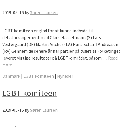
2019-05-16
by
Søren Laursen
LGBT komiteen er glad for at kunne indbyde til
debatarrangement med Claus Hasselmann (S) Lars
Vestergaard (DF) Martin Ancher (LA) Rune Scharff Andreasen
(RV) Gennem de senere år har partier på tværs af Folketinget
leveret vigtige resultater på LGBT-området, såsom …
Read
More
Danmark
|
LGBT komiteen
|
Nyheder
LGBT komiteen
2019-05-15
by
Søren Laursen