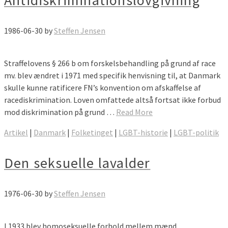
Antidiskriminationslovgivning
1986-06-30
by
Steffen Jensen
Straffelovens § 266 b om forskelsbehandling på grund af race
mv. blev ændret i 1971 med specifik henvisning til, at Danmark
skulle kunne ratificere FN’s konvention om afskaffelse af
racediskrimination. Loven omfattede altså fortsat ikke forbud
mod diskrimination på grund …
Read More
Artikel
|
Danmark
|
Folketinget
|
LGBT-historie
|
LGBT-politik
Den seksuelle lavalder
1976-06-30
by
Steffen Jensen
I 1933 blev homoseksuelle forhold mellem mænd