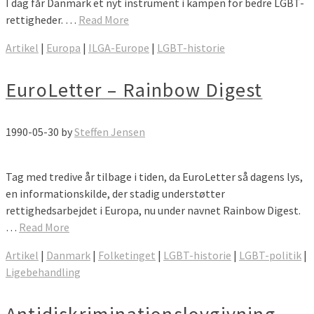
I dag får Danmark et nyt instrument i kampen for bedre LGBT-
rettigheder. …
Read More
Artikel
|
Europa
|
ILGA-Europe
|
LGBT-historie
EuroLetter – Rainbow Digest
1990-05-30
by
Steffen Jensen
Tag med tredive år tilbage i tiden, da EuroLetter så dagens lys,
en informationskilde, der stadig understøtter
rettighedsarbejdet i Europa, nu under navnet Rainbow Digest.
…
Read More
Artikel
|
Danmark
|
Folketinget
|
LGBT-historie
|
LGBT-politik
|
Ligebehandling