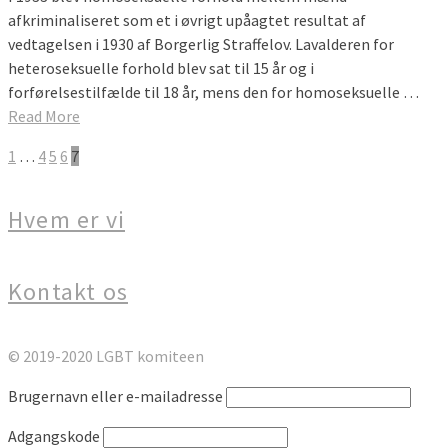
afkriminaliseret som et i øvrigt upåagtet resultat af
vedtagelsen i 1930 af Borgerlig Straffelov. Lavalderen for
heteroseksuelle forhold blev sat til 15 år og i
forførelsestilfælde til 18 år, mens den for homoseksuelle …
Read More
1
…
4
5
6
7
Hvem er vi
Kontakt os
© 2019-2020 LGBT komiteen
Brugernavn eller e-mailadresse
Adgangskode