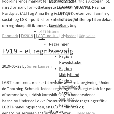
Kønsidentitet
koordinerende mandat for LGBTI-området, Yildiz Akdogan (S),
Depatologisering
næstformand for Folketingets Ligestillingsudvalg, Rasmus
Juridisk
Nordqvist (ALT) og Anna Berg (EL), fagsekretær vedr. familie-,
kønsskifte
social- og LGBT-politik hos Enhedslisten, stiller op til en debat
Ligebehandling
om regnbuepolitik anno …
Read More
LGBT-historie
Danmark
|
FV2019
|
LGBT-politik
|
Nyheder
|
Udgivelse
Part
Regeringen
FV19 – et regnbuevalg
Regionerne
Region
Hovedstaden
2019-05-22
by
Søren Laursen
Region
Midtjylland
Region
LGBT komiteens ønsker til revision af dansk lovgivning. Under
Nordjylland
de Thorning-Schmidt-ledede regeringer fik vi ægteskab for par
Region
af samme køn, juridisk kønsskifte og en banebrydende
Sjælland
børnelov. Under de Løkke Rasmussen-ledede regeringer fik vi
Region Syd
LGBTI-handlingsplanen, en LGBTI-minister og
Styrelser
depatologiseringen af transidentiteter. …
Read More