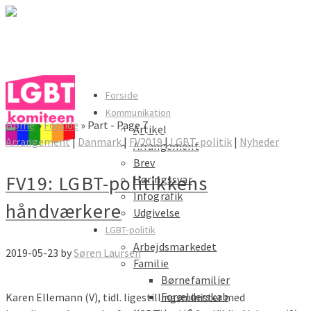
LGBT komiteen
Forside
Kommunikation
Home
»
Forside
»
Part
- Page 7
Artikel
LGBT komiteen
Arrangement
|
Danmark
|
FV2019
|
LGBT-politik
|
Nyheder
Arrangement
Brev
FV19: LGBT-politikkens
Høringssvar
Infografik
håndværkere
Udgivelse
LGBT-politik
Arbejdsmarkedet
2019-05-23
by
Søren Laursen
Familie
Børnefamilier
Forælderskab
Karen Ellemann (V), tidl. ligestillingsminister med