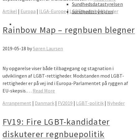
Sundhedsdatastyrelsen
Artikel
|
Europa
|
ILGA-Europe
|
LGBT-politik
|
Nyheder
Sundhedsstyrelsen
Rainbow Map – regnbuen blegner
2019-05-18
by
Søren Laursen
Ny opgørelse viser både tilbagegang og stagnation i
udviklingen af LGBT-rettigheder. Modstanden mod LGBT-
rettigheder er på vej ind i Europa-Parlamentet på ryggen af
EU-skepsis.…
Read More
Arrangement
|
Danmark
|
FV2019
|
LGBT-politik
|
Nyheder
FV19: Fire LGBT-kandidater
diskuterer regnbuepolitik