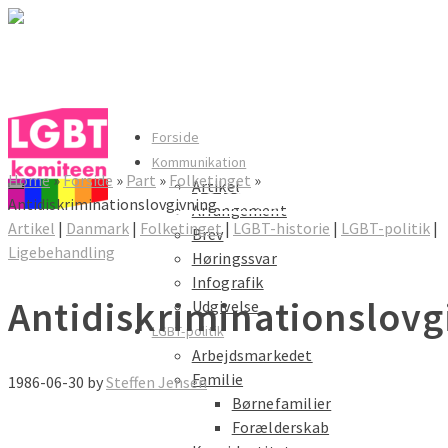
LGBT komiteen
Forside
Kommunikation
Home
»
Forside
»
Part
»
Folketinget
»
Artikel
LGBT komiteen
Antidiskriminationslovgivning
Arrangement
Artikel
|
Danmark
|
Folketinget
|
LGBT-historie
|
LGBT-politik
|
Brev
Ligebehandling
Høringssvar
Infografik
Antidiskriminationslovg
Udgivelse
LGBT-politik
Arbejdsmarkedet
Familie
1986-06-30
by
Steffen Jensen
Børnefamilier
Forælderskab