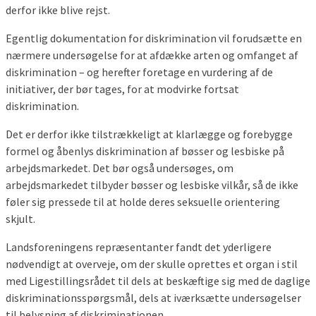
derfor ikke blive rejst.
Egentlig dokumentation for diskrimination vil forudsætte en
nærmere undersøgelse for at afdække arten og omfanget af
diskrimination – og herefter foretage en vurdering af de
initiativer, der bør tages, for at modvirke fortsat
diskrimination.
Det er derfor ikke tilstrækkeligt at klarlægge og forebygge
formel og åbenlys diskrimination af bøsser og lesbiske på
arbejdsmarkedet. Det bør også undersøges, om
arbejdsmarkedet tilbyder bøsser og lesbiske vilkår, så de ikke
føler sig pressede til at holde deres seksuelle orientering
skjult.
Landsforeningens repræsentanter fandt det yderligere
nødvendigt at overveje, om der skulle oprettes et organ i stil
med Ligestillingsrådet til dels at beskæftige sig med de daglige
diskriminationsspørgsmål, dels at iværksætte undersøgelser
til belysning af diskriminationen.