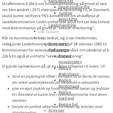
Kønsidentitet
Straffelovens § 266 b om forskelsbehandling på grund af race
Depatologisering
mv. blev ændret i 1971 med specifik henvisning til, at Danmark
Juridisk
skulle kunne ratificere FN’s konvention om afskaffelse af
kønsskifte
racediskrimination. Loven omfattede altså fortsat ikke forbud
Ligebehandling
mod diskrimination på grund af “seksuel orientering”.
LGBT-historie
Part
Når nu kommissionen var nedsat, og vi var medlemmer,
Regeringen
redegjorde Landsforeningen i et notat af 28. oktober 1985 til
Regionerne
kommissionen for vores syn på spørgsmålet om udvidelse af §
Region
226 b til også at omfatte “seksuel orientering”.
Hovedstaden
Vi gjorde opmærksom på, at en sådan tilføjelse til loven
“vil
Region
Midtjylland
have en psykologisk effekt i kampen for at fjerne de normer,
Region
der virker undertrykkende på menneskers seksualitet
Nordjylland
give en øget psykisk og fysisk tryghed for bøsser og lesbiske
Region
til i åbenhed at kunne leve i overensstemmelse med deres
Sjælland
identitet
Region Syd
betyde en juridisk sikkerhed for bøsser og lesbiske mod
Styrelser
diskrimination