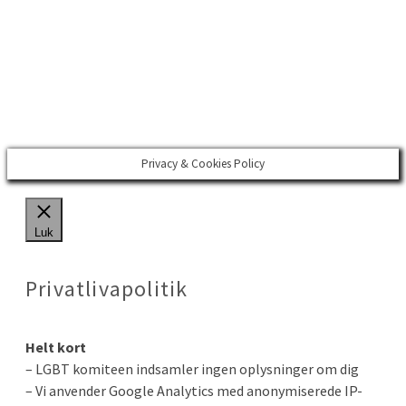
Region Midtjylland
Region Nordjylland
Region Sjælland
Region Syd
Styrelser
Sundhedsdatastyrelsen
Sundhedsstyrelsen
Privacy & Cookies Policy
Luk
Privatlivapolitik
Helt kort
– LGBT komiteen indsamler ingen oplysninger om dig
– Vi anvender Google Analytics med anonymiserede IP-