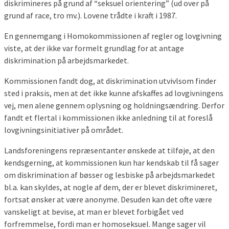
diskrimineres på grund af “seksuel orientering” (ud over på
grund af race, tro mv.). Lovene trådte i kraft i 1987.
En gennemgang i Homokommissionen af regler og lovgivning
viste, at der ikke var formelt grundlag for at antage
diskrimination på arbejdsmarkedet.
Kommissionen fandt dog, at diskrimination utvivlsom finder
sted i praksis, men at det ikke kunne afskaffes ad lovgivningens
vej, men alene gennem oplysning og holdningsændring. Derfor
fandt et flertal i kommissionen ikke anledning til at foreslå
lovgivningsinitiativer på området.
Landsforeningens repræsentanter ønskede at tilføje, at den
kendsgerning, at kommissionen kun har kendskab til få sager
om diskrimination af bøsser og lesbiske på arbejdsmarkedet
bl.a. kan skyldes, at nogle af dem, der er blevet diskrimineret,
fortsat ønsker at være anonyme. Desuden kan det ofte være
vanskeligt at bevise, at man er blevet forbigået ved
forfremmelse, fordi man er homoseksuel. Mange sager vil