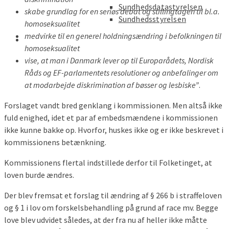
Sundhedsdatastyrelsen
skabe grundlag for en seriøs debat og stillingtagen til bl.a.
Sundhedsstyrelsen
homoseksualitet
medvirke til en generel holdningsændring i befolkningen til
homoseksualitet
vise, at man i Danmark lever op til Europarådets, Nordisk
Råds og EF-parlamentets resolutioner og anbefalinger om
at modarbejde diskrimination af bøsser og lesbiske”
.
Forslaget vandt bred genklang i kommissionen. Men altså ikke
fuld enighed, idet et par af embedsmændene i kommissionen
ikke kunne bakke op. Hvorfor, huskes ikke og er ikke beskrevet i
kommissionens betænkning.
Kommissionens flertal indstillede derfor til Folketinget, at
loven burde ændres.
Der blev fremsat et forslag til ændring af § 266 b i straffeloven
og § 1 i lov om forskelsbehandling på grund af race mv. Begge
love blev udvidet således, at der fra nu af heller ikke måtte