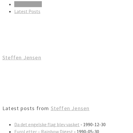
About Author
Latest Posts
Steffen Jensen
Latest posts from
Steffen Jensen
Da det engelske flag blev vasket
- 1990-12-30
EuroLetter – Rainbow Digest
- 1990-05-30