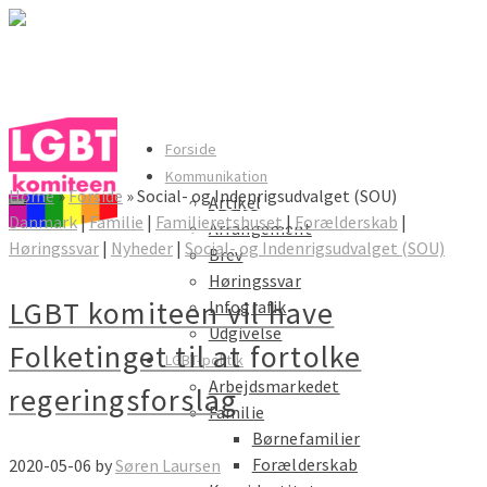
LGBT komiteen
Forside
Kommunikation
Home
»
Forside
»
Social- og Indenrigsudvalget (SOU)
Artikel
LGBT komiteen
Danmark
|
Familie
|
Familieretshuset
|
Forælderskab
|
Arrangement
Høringssvar
|
Nyheder
|
Social- og Indenrigsudvalget (SOU)
Brev
Høringssvar
LGBT komiteen vil have
Infografik
Udgivelse
Folketinget til at fortolke
LGBT-politik
Arbejdsmarkedet
regeringsforslag
Familie
Børnefamilier
Forælderskab
2020-05-06
by
Søren Laursen