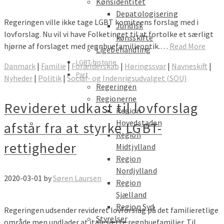
Kønsidentitet
Depatologisering
Regeringen ville ikke tage LGBT komiteens forslag med i
Juridisk
lovforslag. Nu vil vi have Folketinget til at fortolke et særligt
kønsskifte
hjørne af forslaget med regnbuefamilieoptik.…
Read More
Ligebehandling
LGBT-historie
Danmark
|
Familie
|
Forælderskab
|
Høringssvar
|
Navneskift
|
Part
Nyheder
|
Politik
|
Social- og Indenrigsudvalget (SOU)
Regeringen
Regionerne
Revideret udkast til lovforslag
Region
Hovedstaden
afstår fra at styrke LGBT-
Region
rettigheder
Midtjylland
Region
Nordjylland
2020-03-01
by
Søren Laursen
Region
Sjælland
Region Syd
Regeringen udsender revideret lovforslag på det familieretlige
Styrelser
område men undlader at italesætte regnbuefamilier. Til