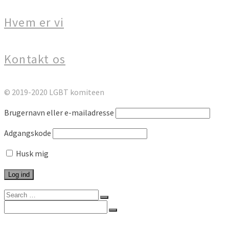
Hvem er vi
Kontakt os
© 2019-2020 LGBT komiteen
Brugernavn eller e-mailadresse
Adgangskode
Husk mig
Search
for:
Search
for:
Forside