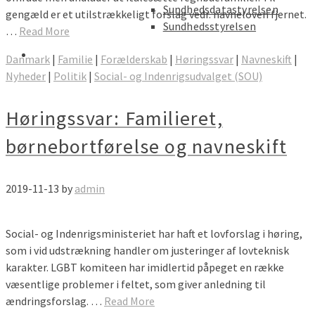
Sundhedsdatastyrelsen
gengæld er et utilstrækkeligt forslag vedr. navneloven fjernet.
Sundhedsstyrelsen
…
Read More
Danmark
|
Familie
|
Forælderskab
|
Høringssvar
|
Navneskift
|
Nyheder
|
Politik
|
Social- og Indenrigsudvalget (SOU)
Høringssvar: Familieret,
børnebortførelse og navneskift
2019-11-13
by
admin
Social- og Indenrigsministeriet har haft et lovforslag i høring,
som i vid udstrækning handler om justeringer af lovteknisk
karakter. LGBT komiteen har imidlertid påpeget en række
væsentlige problemer i feltet, som giver anledning til
ændringsforslag. …
Read More