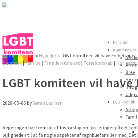
LGBT komiteen
Forside
Kommunikati
Home
»
Forside
»
Nyheder
»
LGBT komiteen vil have Folketinget t
Artik
LGBT komiteen
Danmark
|
Familie
|
Familieretshuset
|
Forælderskab
|
Høringssv
Arra
Brev
LGBT komiteen vil have F
Hørin
Infog
Udgiv
LGBT-politik
2020-05-06
by
Søren Laursen
Arbej
Famil
Regeringen har fremsat et lovforslag om justeringer på det fam
lejligheden til at få nogle aspekter af regnbuefamilier med. Det