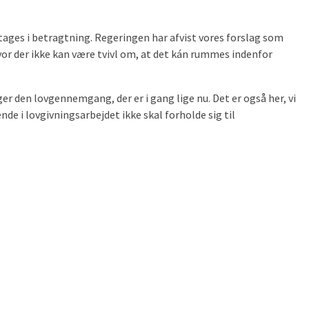
så tages i betragtning. Regeringen har afvist vores forslag som
hvor der ikke kan være tvivl om, at det kán rummes indenfor
r den lovgennemgang, der er i gang lige nu. Det er også her, vi
nde i lovgivningsarbejdet ikke skal forholde sig til