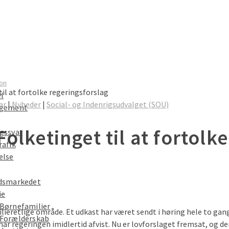
on
il at fortolke regeringsforslag
el
ar
|
Nyheder
|
Social- og Indenrigsudvalget (SOU)
ngement
olketinget til at fortolk
gssvar
rafik
else
dsmarkedet
ie
Børnefamilier
ilieretlige område. Et udkast har været sendt i høring hele to g
Forælderskab
 har regeringen imidlertid afvist. Nu er lovforslaget fremsat, og 