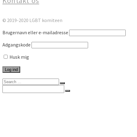
Kontakt os
© 2019-2020 LGBT komiteen
Brugernavn eller e-mailadresse
Adgangskode
Husk mig
Search
for:
Search
for:
Forside
Kommunikation
Artikel
Arrangement
Brev
Høringssvar