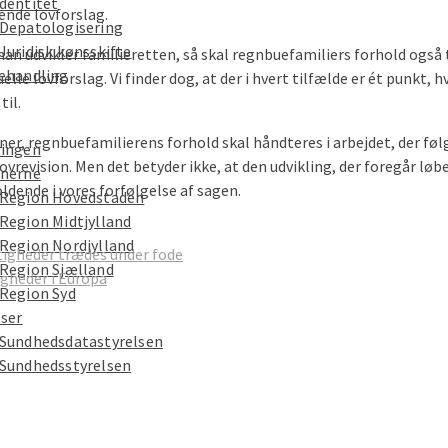
dentitet
ende lovforslag.
Depatologisering
Juridisk kønsskifte
når man udvikler familieretten, så skal regnbuefamiliers forhold og
ehandling
e lovforslag. Vi finder dog, at der i hvert tilfælde er ét punkt, 
e
til.
r, regnbuefamilierens forhold skal håndteres i arbejdet, der følge
ingen
ovrevision. Men det betyder ikke, at den udvikling, der foregår løbe
nerne
oldende i vores forfølgelse af sagen.
Region Hovedstaden
Region Midtjylland
Region Nordjylland
igheder trædes under fode
Region Sjælland
gheder i Europa
Region Syd
lser
Sundhedsdatastyrelsen
Sundhedsstyrelsen