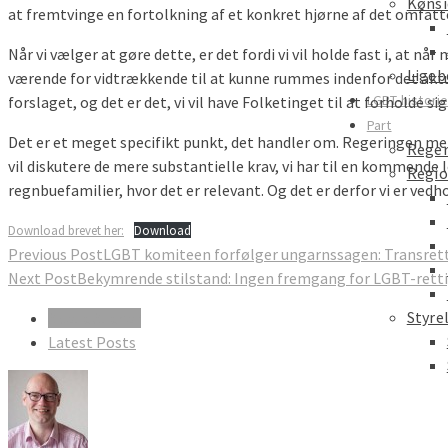
Kønsi
at fremtvinge en fortolkning af et konkret hjørne af det omfatt
Når vi vælger at gøre dette, er det fordi vi vil holde fast i, at 
Ligeb
værende for vidtrækkende til at kunne rummes indenfor det aktuell
LGBT-histori
forslaget, og det er det, vi vil have Folketinget til at forholde sig 
Part
Det er et meget specifikt punkt, det handler om. Regeringen mene
Reger
vil diskutere de mere substantielle krav, vi har til en kommende l
Regio
regnbuefamilier, hvor det er relevant. Og det er derfor vi er vedh
Download brevet her:
Download
Previous Post
LGBT komiteen forfølger ungarnssagen: Transrett
Next Post
Bekymrende stilstand: Ingen fremgang for LGBT-retti
Styre
About Author
Latest Posts