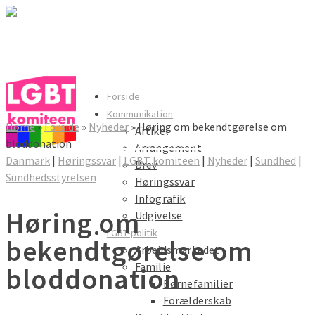
LGBT komiteen
Forside
Kommunikation
Home
»
Forside
»
Nyheder
»
Høring om bekendtgørelse om
Artikel
LGBT komiteen
bloddonation
Arrangement
Danmark
|
Høringssvar
|
LGBT komiteen
|
Nyheder
|
Sundhed
|
Brev
Sundhedsstyrelsen
Høringssvar
Infografik
Høring om
Udgivelse
LGBT-politik
bekendtgørelse om
Arbejdsmarkedet
Familie
bloddonation
Børnefamilier
Forælderskab