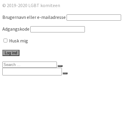
© 2019-2020 LGBT komiteen
Brugernavn eller e-mailadresse
Adgangskode
Husk mig
Search
for:
Search
for:
Forside
Kommunikation
Artikel
Arrangement
Brev
Høringssvar
Infografik
Udgivelse
LGBT-politik