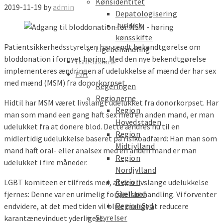
Kønsidentitet
2019-11-19
by
admin
Depatologisering
Juridisk
kønsskifte
Patientsikkerhedsstyrelsen har sendt bekendtgørelse om
Ligebehandling
bloddonation i fornyet høring. Med den nye bekendtgørelse
LGBT-historie
implementeres ændringen af udelukkelse af mænd der har sex
Part
med mænd (MSM) fra donorkorpset.
Regeringen
Regionerne
Hidtil har MSM været livslangt udelukket fra donorkorpset. Har
Region
man som mand een gang haft sex med en anden mand, er man
Hovedstaden
udelukket fra at donere blod. Dette ændres nu til en
Region
midlertidig udelukkelse baseret på risikoadfærd: Han man som
Midtjylland
mand haft oral- eller analsex med en anden mand er man
Region
udelukket i fire måneder.
Nordjylland
Region
LGBT komiteen er tilfreds med, at den livslange udelukkelse
Sjælland
fjernes: Denne var en urimelig forskelsbehandling. Vi forventer
Region Syd
endvidere, at det med tiden vil blive muligt at reducere
Styrelser
karantænevinduet yderligere.