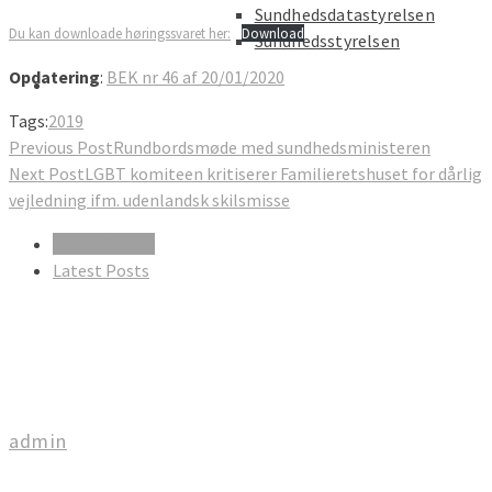
Sundhedsdatastyrelsen
Du kan downloade høringssvaret her:
Download
Sundhedsstyrelsen
Opdatering
:
BEK nr 46 af 20/01/2020
Tags:
2019
Previous Post
Rundbordsmøde med sundhedsministeren
Next Post
LGBT komiteen kritiserer Familieretshuset for dårlig
vejledning ifm. udenlandsk skilsmisse
About Author
Latest Posts
admin